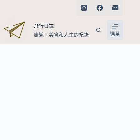
跳
至
主
飛行日誌
要
內
選單
旅遊、美食和人生的紀錄
容