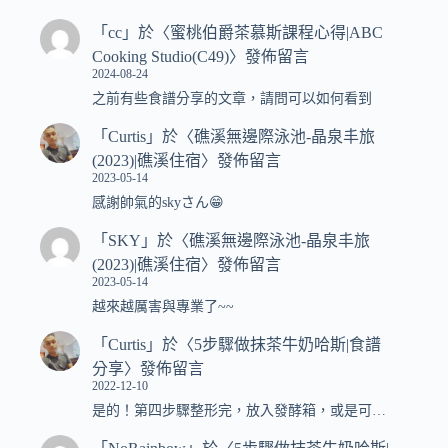
「
cc
」於〈
蜜桃伯爵茶慕斯課程心得|ABC
Cooking Studio(C49)
〉發佈留言
2024-08-24
之前有些食譜分享的文章，請問可以如何看到
「
Curtis
」於〈
礁溪無邊際泳池-晶泉丰旅
(2023)|礁溪住宿
〉發佈留言
2023-05-14
感謝帥氣的skyさん😁
「
SKY
」於〈
礁溪無邊際泳池-晶泉丰旅
(2023)|礁溪住宿
〉發佈留言
2023-05-14
越來越厲害與專業了~~
「
Curtis
」於〈
5步驟做抹茶牛奶哈斯|食譜
分享
〉發佈留言
2022-12-10
是的！第四步驟整形完，放入發酵箱，或是可…