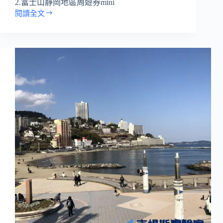
2.富士山靜岡地區周遊券mini
閱讀全文
靜
岡|
富
士
宮
旅
遊|
富
士
山
五
湖-
本
栖
湖
交
通
方
式
（富