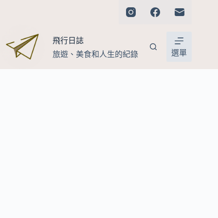
跳
至
主
飛行日誌
要
內
選單
旅遊、美食和人生的紀錄
容