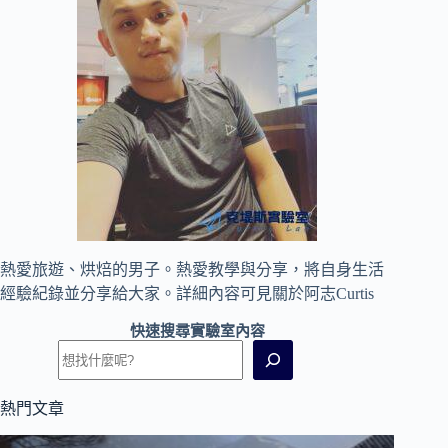
海
商
店
街、
來
宮
神
社、
熱
海
親
水
公
熱愛旅遊、烘焙的男子。熱愛教學與分享，將自身生活
園
經驗紀錄並分享給大家。詳細內容可見
關於阿志Curtis
｜
靜
快速搜尋實驗室內容
岡
旅
遊
｜
熱門文章
熱
海