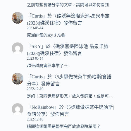
之前有些食譜分享的文章，請問可以如何看到
「
Curtis
」於〈
礁溪無邊際泳池-晶泉丰旅
(2023)|礁溪住宿
〉發佈留言
2023-05-14
感謝帥氣的skyさん😁
「
SKY
」於〈
礁溪無邊際泳池-晶泉丰旅
(2023)|礁溪住宿
〉發佈留言
2023-05-14
越來越厲害與專業了~~
「
Curtis
」於〈
5步驟做抹茶牛奶哈斯|食譜
分享
〉發佈留言
2022-12-10
是的！第四步驟整形完，放入發酵箱，或是可…
「
NoRainbow
」於〈
5步驟做抹茶牛奶哈斯|
食譜分享
〉發佈留言
2022-12-10
請問這個麵團是整型完再放放發酵箱嗎？