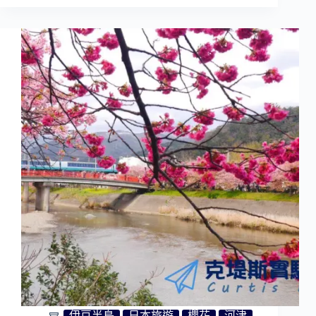
善
寺
溫
泉
1
日
遊|
日
枝
神
社、
渡
月
橋、
竹
林
小
徑|
靜
岡
旅
遊
伊豆半島
日本旅遊
櫻花
河津