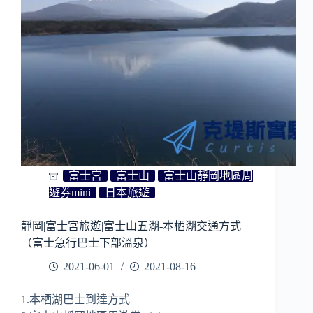
｜
靜
岡
旅
遊
｜
伊
豆
旅
遊
富士宮
富士山
富士山靜岡地區周
遊券mini
日本旅遊
靜岡|富士宮旅遊|富士山五湖-本栖湖交通方式
（富士急行巴士下部溫泉）
2021-06-01
2021-08-16
1.本栖湖巴士到達方式