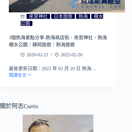
士
急
行
來宮神社
日本旅遊
熱海
親水
巴
公園
士
下
3個熱海景點分享-熱海商店街、來宮神社、熱海
部
親水公園｜靜岡旅遊｜熱海旅遊
溫
泉）
2020-02-21
2022-02-20
最後更新日期：2022 年 02 月 20 日 熱海…
閱讀全文
3
個
熱
海
景
關於阿志Curtis
點
分
享-
熱