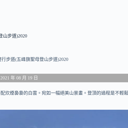
步道)2020
步道(五峰旗聖母登山步道)2020
1 年 08 月 19 日
搭配炊煙裊裊的白雲。宛如一幅絕美山景畫。登頂的過程是不輕