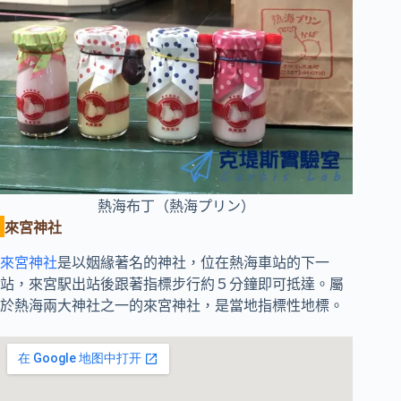
熱海布丁（熱海プリン）
來宮神社
來宮神社
是以姻緣著名的神社，位在熱海車站的下一
站，來宮駅出站後跟著指標步行約５分鐘即可抵達。屬
於熱海兩大神社之一的來宮神社，是當地指標性地標。