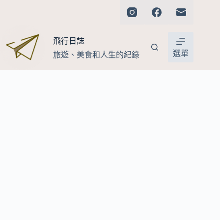
跳
至
主
飛行日誌
要
內
選單
旅遊、美食和人生的紀錄
容