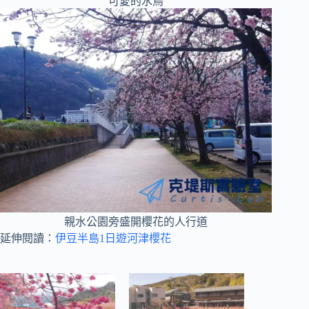
可愛的水鳥
親水公園旁盛開櫻花的人行道
延伸閱讀：
伊豆半島1日遊河津櫻花