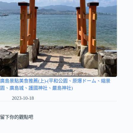
廣島景點美食推薦(上)-(平和公園、原爆ドーム、縮景
園、廣島城、護國神社、嚴島神社)
2023-10-18
留下你的觀點吧