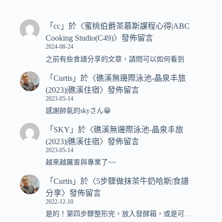
「
cc
」於〈
蜜桃伯爵茶慕斯課程心得|ABC
Cooking Studio(C49)
〉發佈留言
2024-08-24
之前有些食譜分享的文章，請問可以如何看到
「
Curtis
」於〈
礁溪無邊際泳池-晶泉丰旅
(2023)|礁溪住宿
〉發佈留言
2023-05-14
感謝帥氣的skyさん😁
「
SKY
」於〈
礁溪無邊際泳池-晶泉丰旅
(2023)|礁溪住宿
〉發佈留言
2023-05-14
越來越厲害與專業了~~
「
Curtis
」於〈
5步驟做抹茶牛奶哈斯|食譜
分享
〉發佈留言
2022-12-10
是的！第四步驟整形完，放入發酵箱，或是可…