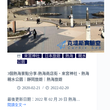
本
栖
湖
交
通
方
式
（富
士
急
行
來宮神社
日本旅遊
熱海
親水
巴
公園
士
下
3個熱海景點分享-熱海商店街、來宮神社、熱海
部
親水公園｜靜岡旅遊｜熱海旅遊
溫
泉）
2020-02-21
2022-02-20
最後更新日期：2022 年 02 月 20 日 熱海…
閱讀全文
3