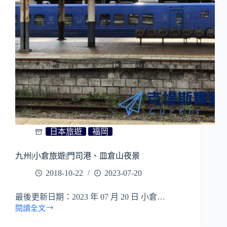
函
館
機
場
搭
巴
士
至
市
區
日本旅遊
福岡
九州|小倉旅遊|門司港、皿倉山夜景
2018-10-22
2023-07-20
最後更新日期：2023 年 07 月 20 日 小倉…
閱讀全文
九
州|