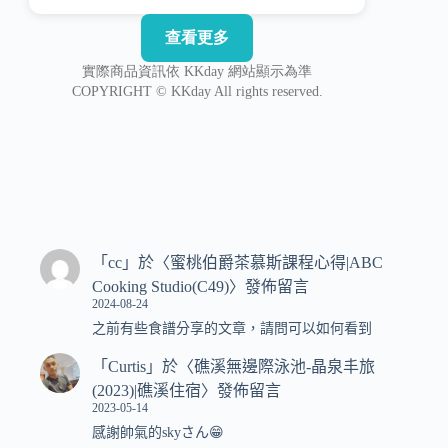
「
cc
」於〈
蜜桃伯爵茶慕斯課程心得|ABC
Cooking Studio(C49)
〉發佈留言
2024-08-24
之前有些食譜分享的文章，請問可以如何看到
「
Curtis
」於〈
礁溪無邊際泳池-晶泉丰旅
(2023)|礁溪住宿
〉發佈留言
2023-05-14
感謝帥氣的skyさん😁