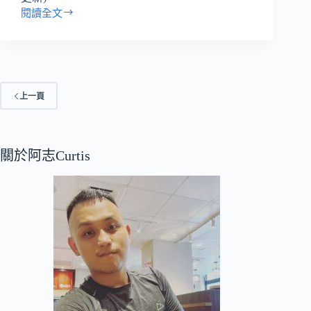
閱讀全文
九
州|
福
岡
旅
遊|
上一頁
福
岡
交
通|
關於阿志Curtis
福
岡
廣
域
周
遊
券
介
紹