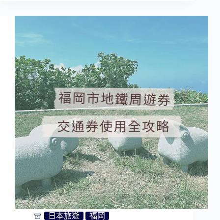
小
倉
旅
遊|
門
司
港、
皿
倉
山
夜
景
日本旅遊
福岡