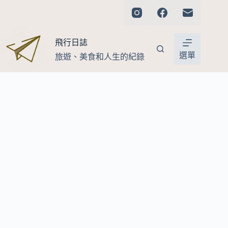
跳
至
主
飛行日誌
要
內
選單
旅遊、美食和人生的紀錄
容