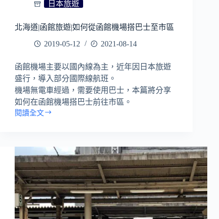
日本旅遊
｜
靜
北海道|函館旅遊|如何從函館機場搭巴士至市區
岡
旅
2019-05-12
2021-08-14
遊
｜
函館機場主要以國內線為主，近年因日本旅遊
熱
盛行，導入部分國際線航班。
海
機場無電車經過，需要使用巴士，本篇將分享
旅
遊
如何在函館機場搭巴士前往市區。
閱讀全文
北
海
道|
函
館
旅
遊|
如
何
從