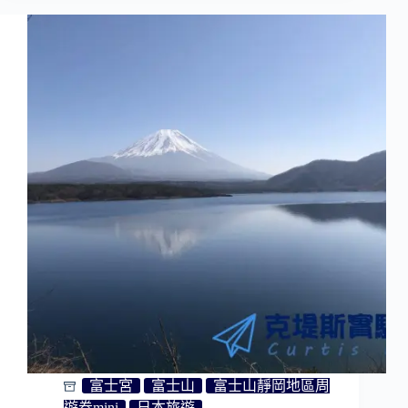
島
1
日
遊
河
津
櫻
花
｜
靜
岡
旅
遊
｜
伊
豆
旅
遊
富士宮
富士山
富士山靜岡地區周
遊券mini
日本旅遊