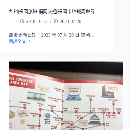
九州|福岡旅遊|福岡交通|福岡市地鐵周遊券
2018-10-13
2023-07-20
最後更新日期：2023 年 07 月 20 日 福岡…
閱讀全文
九
州|
福
岡
旅
遊|
福
岡
交
通|
福
岡
市
地
鐵