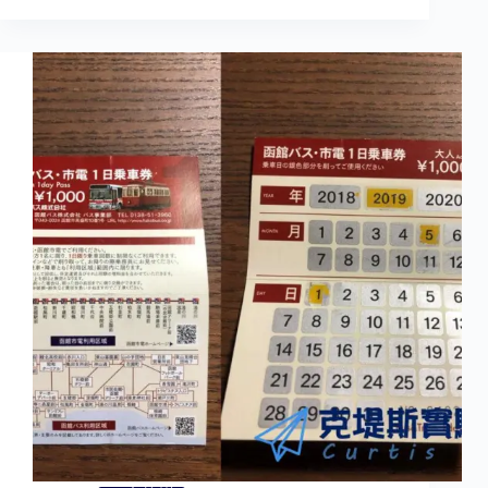
個
熱
海
景
點
分
享-
熱
海
商
店
街、
來
宮
神
社、
熱
海
親
水
公
園