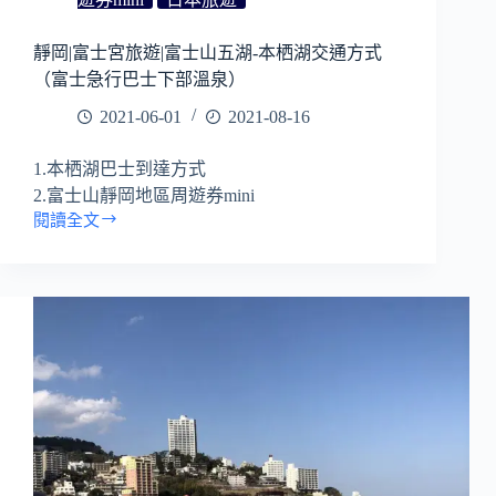
靜岡|富士宮旅遊|富士山五湖-本栖湖交通方式
（富士急行巴士下部溫泉）
2021-06-01
2021-08-16
1.本栖湖巴士到達方式
2.富士山靜岡地區周遊券mini
閱讀全文
靜
岡|
富
士
宮
旅
遊|
富
士
山
五
湖-