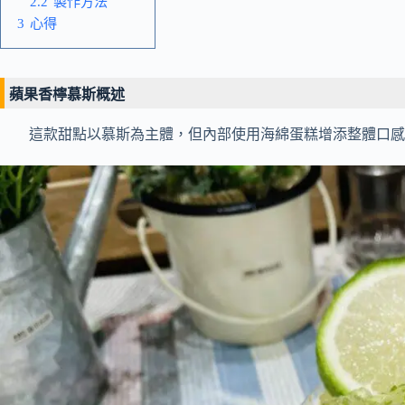
2.2
製作方法
3
心得
蘋果香檸慕斯概述
這款甜點以慕斯為主體，但內部使用海綿蛋糕增添整體口感。