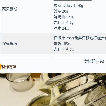
——————————
馬斯卡邦起士 30g
蘋果慕斯
砂糖 20g
鮮奶油 120g
吉利丁片 6g
冷水 24cc
檸檬汁 28cc(新鮮檸檬或檸檬汁)
檸檬果凍
雪碧 155cc
吉利丁片 7g
食材配方表(1
製作方法