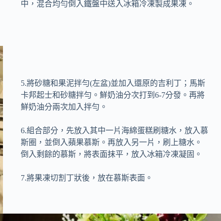
中，混合均勻倒入鐵盤中送入冰箱冷凍製成果凍。
5.將砂糖和果泥拌勻(左盆)並加入還原的吉利丁；馬斯
卡邦起士和砂糖拌勻。鮮奶油分次打到6-7分發。再將
鮮奶油分兩次加入拌勻。
6.組合部分，先放入其中一片海綿蛋糕刷糖水，放入慕
斯圈，並倒入蘋果慕斯。再放入另一片，刷上糖水。
倒入剩餘的慕斯，將表面抹平，放入冰箱冷凍凝固。
7.將果凍切割丁狀後，放在慕斯表面。