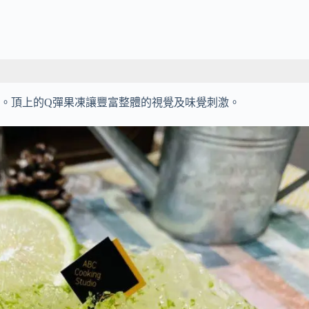
頂上的Q彈果凍讓豐富整體的視覺及味覺刺激。