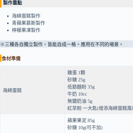
製作重點
海綿蛋糕製作
青蘋果慕斯製作
檸檬果凍製作
※三種各自獨立製作，皆能自成一格。應用在不同的場景。
食材準備
雞蛋 1顆
砂糖 25g
低筋麵粉 35g
海綿蛋糕
牛奶 10cc
無鹽奶油 5g
紅茶粉 一大匙(增添海綿蛋糕風
蘋果果泥 85g
砂糖 10g(可不加)