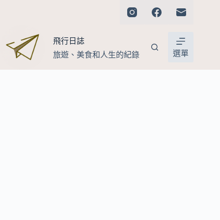
跳
至
主
飛行日誌
要
內
選單
旅遊、美食和人生的紀錄
容