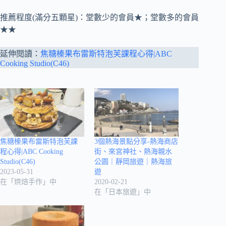
推薦程度(滿分五顆星)：堂數少的會員★；堂數多的會員
★★
延伸閱讀：
焦糖榛果布雷斯特泡芙課程心得|ABC
Cooking Studio(C46)
焦糖榛果布雷斯特泡芙課
3個熱海景點分享-熱海商店
程心得|ABC Cooking
街、來宮神社、熱海親水
Studio(C46)
公園｜靜岡旅遊｜熱海旅
2023-05-31
遊
在「烘焙手作」中
2020-02-21
在「日本旅遊」中