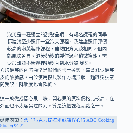
泡芙是一種獨立的甜點品項，有報名課程的同學
都建議至少選擇一堂泡芙課程。我建議選擇評價
較高的泡芙製作課程，雖然配方大致相同，但內
餡風味各異。泡芙麵糊的製作過程稍微複雜，需
要加熱並不斷攪拌麵糊直到水分被吸收。
方塊泡芙的內餡通常是濕潤的卡士達醬，這會減少泡芙
皮的酥脆感。由於使用模具製作方塊形狀，麵糊膨脹空
間受限，酥脆度也會降低。
這一款做成開心果口味，開心果的原料價格比較高，在
外面也不太容易吃的到。算是這個課程亮點之一。
延伸閱讀：
栗子巧克力提拉米蘇課程心得|ABC Cooking
Studio(SC2)