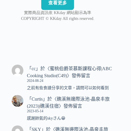
「
cc
」於〈
蜜桃伯爵茶慕斯課程心得|ABC
Cooking Studio(C49)
〉發佈留言
2024-08-24
之前有些食譜分享的文章，請問可以如何看到
「
Curtis
」於〈
礁溪無邊際泳池-晶泉丰旅
(2023)|礁溪住宿
〉發佈留言
2023-05-14
感謝帥氣的skyさん😁
「
SKY
」於〈
礁溪無邊際泳池-晶泉丰旅