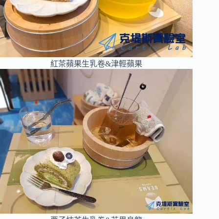
紅茶蘋果生乳卷&津輕蘋果