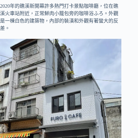
2020年的礁溪新開幕許多熱門打卡景點咖啡廳，位在礁
溪火車站附近，正常鮮肉小籠包旁的咖啡浴ふろ。外觀
是一棟白色的建築物，內部的裝潢和外觀有著蠻大的反
差。