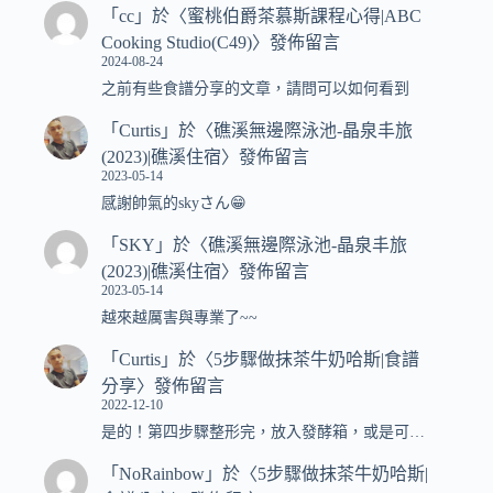
「
cc
」於〈
蜜桃伯爵茶慕斯課程心得|ABC
Cooking Studio(C49)
〉發佈留言
2024-08-24
之前有些食譜分享的文章，請問可以如何看到
「
Curtis
」於〈
礁溪無邊際泳池-晶泉丰旅
(2023)|礁溪住宿
〉發佈留言
2023-05-14
感謝帥氣的skyさん😁
「
SKY
」於〈
礁溪無邊際泳池-晶泉丰旅
(2023)|礁溪住宿
〉發佈留言
2023-05-14
越來越厲害與專業了~~
「
Curtis
」於〈
5步驟做抹茶牛奶哈斯|食譜
分享
〉發佈留言
2022-12-10
是的！第四步驟整形完，放入發酵箱，或是可…
「
NoRainbow
」於〈
5步驟做抹茶牛奶哈斯|