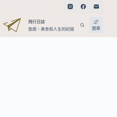
跳
至
主
飛行日誌
要
內
選單
旅遊、美食和人生的紀錄
容