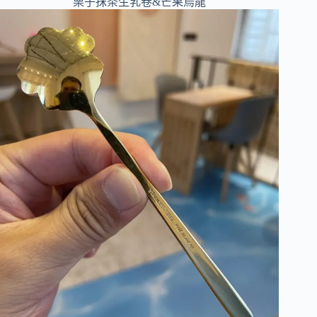
栗子抹茶生乳卷&芒果烏龍