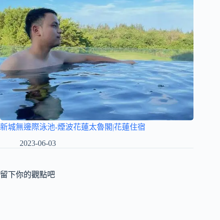
新城無邊際泳池-煙波花蓮太魯閣|花蓮住宿
2023-06-03
留下你的觀點吧