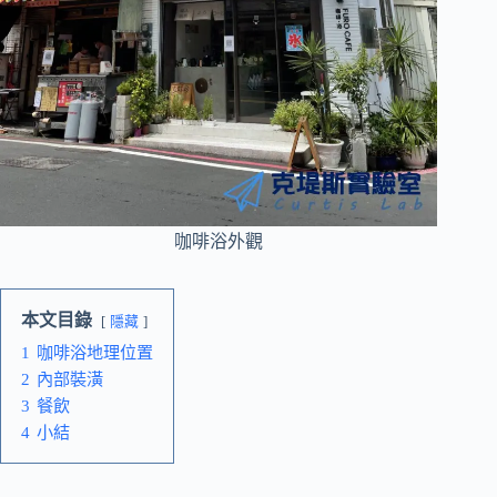
咖啡浴外觀
本文目錄
隱藏
1
咖啡浴地理位置
2
內部裝潢
3
餐飲
4
小結