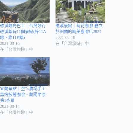
礁溪觀光巴士｜台灣好行
礁溪景點｜蒔花咖啡-矗立
礁溪線玩11個景點(綠11A
於田間的網美咖啡店2021
線、綠11B線)
2021-08-18
2021-08-16
在「台灣旅遊」中
在「台灣旅遊」中
宜蘭景點｜空ㄟ農場手工
窯烤披薩咖啡、蘭陽平原
第1夜景
2021-08-14
在「台灣旅遊」中