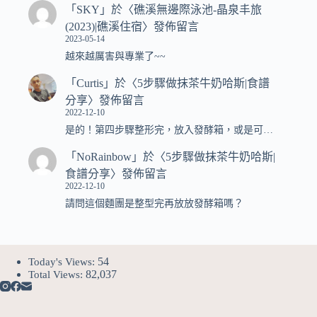
「
SKY
」於〈
礁溪無邊際泳池-晶泉丰旅
(2023)|礁溪住宿
〉發佈留言
2023-05-14
越來越厲害與專業了~~
「
Curtis
」於〈
5步驟做抹茶牛奶哈斯|食譜
分享
〉發佈留言
2022-12-10
是的！第四步驟整形完，放入發酵箱，或是可…
「
NoRainbow
」於〈
5步驟做抹茶牛奶哈斯|
食譜分享
〉發佈留言
2022-12-10
請問這個麵團是整型完再放放發酵箱嗎？
54
Today's Views:
82,037
Total Views: