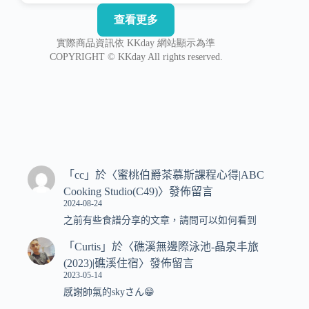
「
cc
」於〈
蜜桃伯爵茶慕斯課程心得|ABC
Cooking Studio(C49)
〉發佈留言
2024-08-24
之前有些食譜分享的文章，請問可以如何看到
「
Curtis
」於〈
礁溪無邊際泳池-晶泉丰旅
(2023)|礁溪住宿
〉發佈留言
2023-05-14
感謝帥氣的skyさん😁