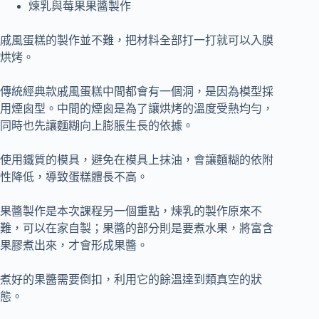
煉乳與莓果果醬製作
戚風蛋糕的製作並不難，把材料全部打一打就可以入膜
烘烤。
傳統經典款戚風蛋糕中間都會有一個洞，是因為模型採
用煙囪型。中間的煙囪是為了讓烘烤的溫度受熱均勻，
同時也先讓麵糊向上膨脹生長的依據。
使用鐵質的模具，避免在模具上抹油，會讓麵糊的依附
性降低，導致蛋糕體長不高。
果醬製作是本次課程另一個重點，煉乳的製作原來不
難，可以在家自製；果醬的部分則是要煮水果，將富含
果膠煮出來，才會形成果醬。
煮好的果醬需要倒扣，利用它的餘溫達到類真空的狀
態。