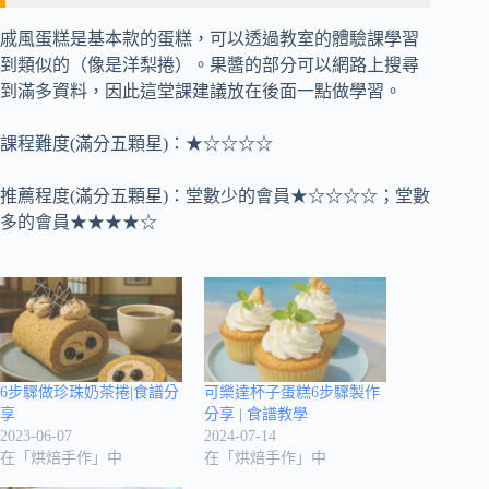
戚風蛋糕是基本款的蛋糕，可以透過教室的體驗課學習
到類似的（像是洋梨捲）。果醬的部分可以網路上搜尋
到滿多資料，因此這堂課建議放在後面一點做學習。
課程難度(滿分五顆星)：★☆☆☆☆
推薦程度(滿分五顆星)：堂數少的會員★☆☆☆☆；堂數
多的會員★★★★☆
6步驟做珍珠奶茶捲|食譜分
可樂達杯子蛋糕6步驟製作
享
分享 | 食譜教學
2023-06-07
2024-07-14
在「烘焙手作」中
在「烘焙手作」中