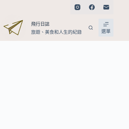
跳
至
主
飛行日誌
要
內
選單
旅遊、美食和人生的紀錄
容