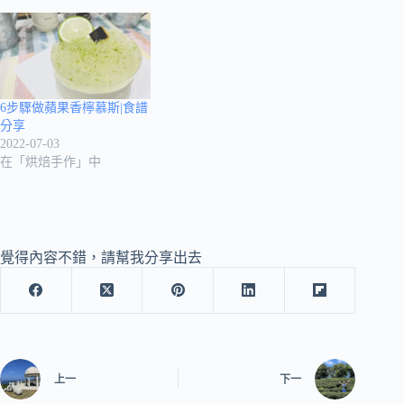
6步驟做蘋果香檸慕斯|食譜
分享
2022-07-03
在「烘焙手作」中
覺得內容不錯，請幫我分享出去
上一
下一