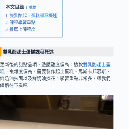
本文目錄
隱藏
1
雙乳酪起士蛋糕課程概述
2
課程學習重點
3
推薦上課程度
雙乳酪起士蛋糕課程概述
更新後的甜點品項，整體難度偏高。這款
雙乳酪起士蛋
糕
，複雜度偏高，需要製作起士蛋糕、馬斯卡邦慕斯、
鮮奶油抹面以及鮮奶油擠花。學習重點非常多，讓我們
繼續往下看吧！