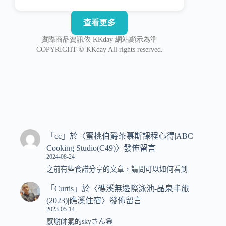
「
cc
」於〈
蜜桃伯爵茶慕斯課程心得|ABC
Cooking Studio(C49)
〉發佈留言
2024-08-24
之前有些食譜分享的文章，請問可以如何看到
「
Curtis
」於〈
礁溪無邊際泳池-晶泉丰旅
(2023)|礁溪住宿
〉發佈留言
2023-05-14
感謝帥氣的skyさん😁