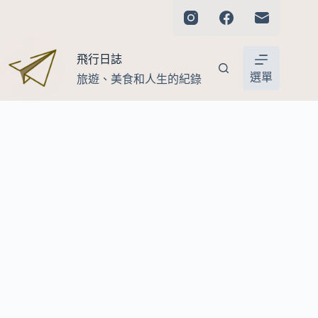
跳
至
主
飛行日誌
要
內
選單
旅遊、美食和人生的紀錄
容