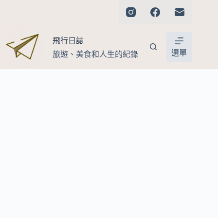
跳
至
主
飛行日誌
要
內
選單
旅遊、美食和人生的紀錄
容