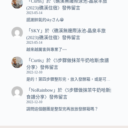
「
Curtis
」於〈
礁溪無邊際泳池-晶泉丰旅
(2023)|礁溪住宿
〉發佈留言
2023-05-14
感謝帥氣的skyさん😁
「
SKY
」於〈
礁溪無邊際泳池-晶泉丰旅
(2023)|礁溪住宿
〉發佈留言
2023-05-14
越來越厲害與專業了~~
「
Curtis
」於〈
5步驟做抹茶牛奶哈斯|食譜
分享
〉發佈留言
2022-12-10
是的！第四步驟整形完，放入發酵箱，或是可…
「
NoRainbow
」於〈
5步驟做抹茶牛奶哈斯|
食譜分享
〉發佈留言
2022-12-10
請問這個麵團是整型完再放放發酵箱嗎？