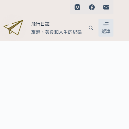
跳
至
主
飛行日誌
要
內
選單
旅遊、美食和人生的紀錄
容