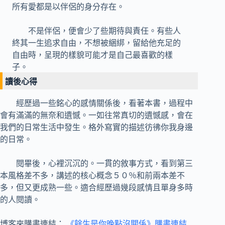
所有愛都是以伴侶的身分存在。
不是伴侶，便會少了些期待與責任。有些人
終其一生追求自由，不想被綑綁，留給他充足的
自由時，呈現的樣貌可能才是自己最喜歡的樣
子。
讀後心得
經歷過一些銘心的感情關係後，看著本書，過程中
會有滿滿的無奈和遺憾。一如往常真切的遺憾感，會在
我們的日常生活中發生。格外寫實的描述彷彿你我身邊
的日常。
閱畢後，心裡沉沉的。一貫的敘事方式，看到第三
本風格差不多，講述的核心概念５０％和前兩本差不
多，但又更成熟一些。適合經歷過幾段感情且單身多時
的人閱讀。
博客來購書連結：
《餘生是你晚點沒關係》購書連結