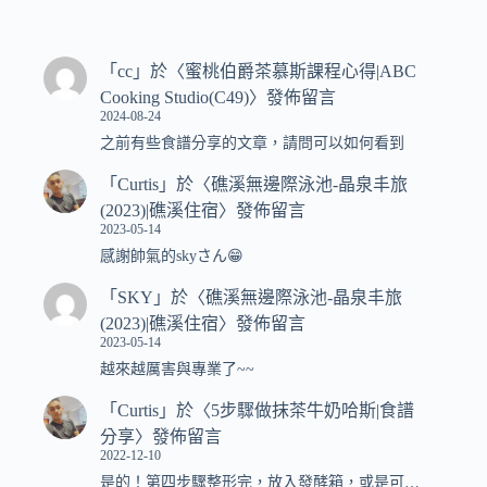
「
cc
」於〈
蜜桃伯爵茶慕斯課程心得|ABC
Cooking Studio(C49)
〉發佈留言
2024-08-24
之前有些食譜分享的文章，請問可以如何看到
「
Curtis
」於〈
礁溪無邊際泳池-晶泉丰旅
(2023)|礁溪住宿
〉發佈留言
2023-05-14
感謝帥氣的skyさん😁
「
SKY
」於〈
礁溪無邊際泳池-晶泉丰旅
(2023)|礁溪住宿
〉發佈留言
2023-05-14
越來越厲害與專業了~~
「
Curtis
」於〈
5步驟做抹茶牛奶哈斯|食譜
分享
〉發佈留言
2022-12-10
是的！第四步驟整形完，放入發酵箱，或是可…