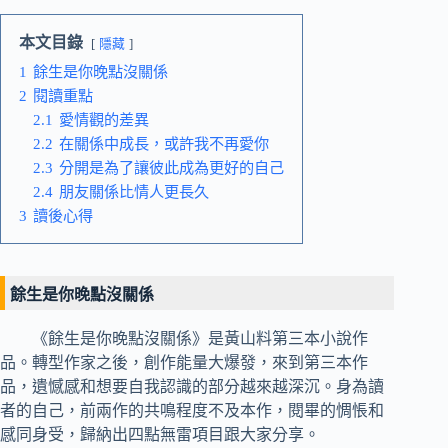
本文目錄
隱藏
1
餘生是你晚點沒關係
2
閱讀重點
2.1
愛情觀的差異
2.2
在關係中成長，或許我不再愛你
2.3
分開是為了讓彼此成為更好的自己
2.4
朋友關係比情人更長久
3
讀後心得
餘生是你晚點沒關係
《餘生是你晚點沒關係》是黃山料第三本小說作
品。轉型作家之後，創作能量大爆發，來到第三本作
品，遺憾感和想要自我認識的部分越來越深沉。身為讀
者的自己，前兩作的共鳴程度不及本作，閱畢的惆悵和
感同身受，歸納出四點無雷項目跟大家分享。