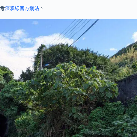
考
深澳線官方網站
。