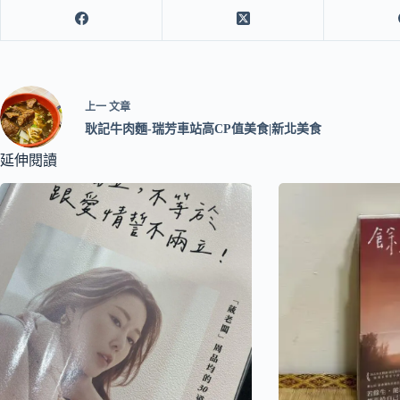
上一
文章
耿記牛肉麵-瑞芳車站高CP值美食|新北美食
延伸閱讀