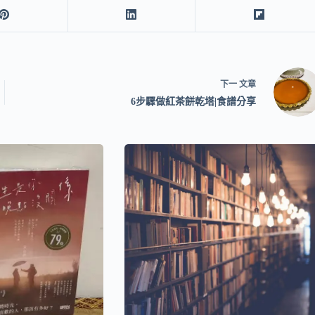
下一
文章
6步驟做紅茶餅乾塔|食譜分享