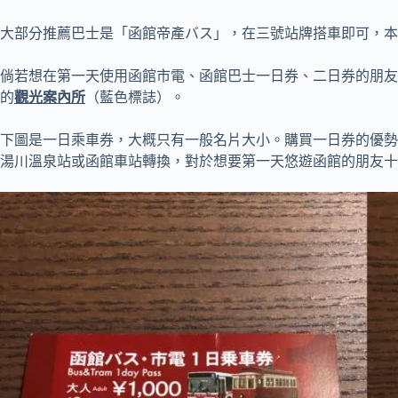
大部分推薦巴士是「函館帝產バス」，在三號站牌搭車即可，本
倘若想在第一天使用函館市電、函館巴士一日券、二日券的朋友
的
觀光案內所
（藍色標誌）。
下圖是一日乘車券，大概只有一般名片大小。購買一日券的優勢
湯川溫泉站或函館車站轉換，對於想要第一天悠遊函館的朋友十