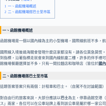
1
一、函館機場概述
2
二、函館機場搭巴士至市區
一、函館機場概述
函館機場是一個以國內線為主的小型機場，國際線航班不多，航
國際線入境後過海關會發現什麼店家都沒有，請各位莫急莫慌。
到指標，沿著指標走就會來到國內線航廈二樓，許多的伴手禮可
館機場餐廳選擇並不多，只有一間拉麵店和咖啡店（皆位於
國內
二、函館機場搭巴士至市區
這題答案答案只有兩個：計程車和巴士。（自駕不在討論範圍）
對自由行的旅客來說，大部分應該以
巴士
為主，停靠函館空港（
ス」兩家，各位可以在公車站牌上看到該公車是屬於哪一家公司