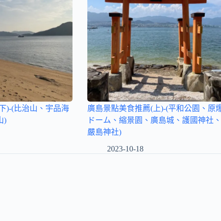
下)-(比治山、宇品海
廣島景點美食推薦(上)-(平和公園、原
)
ドーム、縮景園、廣島城、護國神社
嚴島神社)
2023-10-18