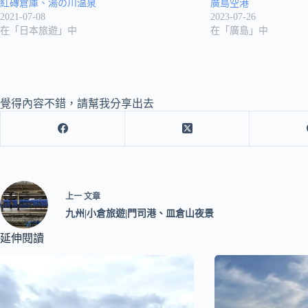
紅磚倉庫、湯の川温泉
廣島空港
2021-07-08
2023-07-26
在「日本旅遊」中
在「廣島」中
覺得內容不錯，請幫我分享出去
上一
文章
九州|小倉旅遊|門司港、皿倉山夜景
延伸閱讀