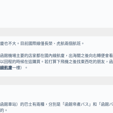
廈也不大。目前國際線僅長榮、虎航兩個航班。
函館機場主要的店家都在國內線航廈，出海關之後向右轉便會看
以回程的時候在這購買。若打算下飛機之後找東西吃的朋友，函
線航廈
一樓）。
函館車站）的巴士有兩種，分別是「函館帝產バス」和「函館バ
的。