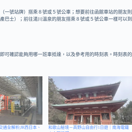
（一號站牌）搭乘８號或５號公車；想要前往函館車站的朋友則
產巴士）；前往湯川溫泉的朋友搭乘８號或５號公車一樣可以到
即可確認能夠用哪一班車抵達，以及參考用的時刻表。時刻表的
交通全解析|JR西日本、
和歌山秘境－高野山自由行1日遊｜南海電鐵