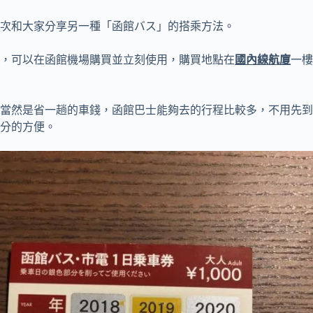
次和大家分享另一種「函館バス」的搭乘方法。
，可以在函館機場購買並立刻使用，購買地點在
國內線航廈
一樓
當然是省一趟的車錢，函館巴士能夠去的行程比較多，不用先到
分的方便。