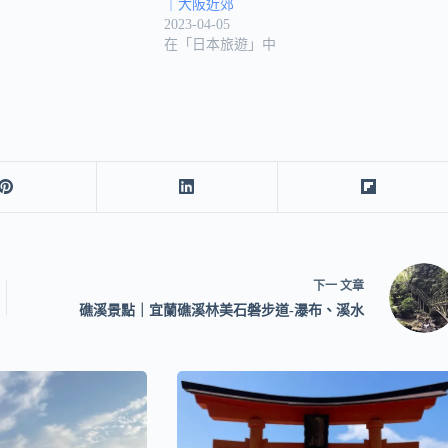
｜大阪近郊
2023-04-05
在「日本旅遊」中
下一
文章
礁溪景點｜宜蘭礁溪林美石磐步道-瀑布、溪水