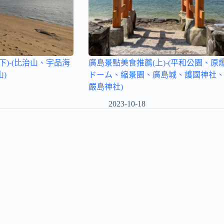
下)-(比治山、宇品海
廣島景點美食推薦(上)-(平和公園、原
)
ドーム、縮景園、廣島城、護國神社
嚴島神社)
2023-10-18