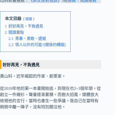
山料新書推薦：
《那女孩對我說》3點推薦｜閱讀推薦
本文目錄
隱藏
1
好好再見，不負遇見
2
閱讀重點
2.1
青春、勇敢、遺憾
2.2
情人以外的可能?[關係的轉變]
好好再見，不負遇見
黃山料，近年崛起的作家、創業家。
從2019年他的第一本書開始追，到現在也2~3個年頭。從
創立一件襯衫，聲量逐漸累積。而樹大招風，媒體放大
檢視他的言行，當時也產生一些爭議。我自己在當時有
稍微中離一陣子，沒有特別關注他。