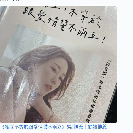
《獨立不等於跟愛情誓不兩立》5點推薦｜閱讀推薦