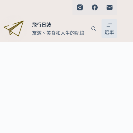
跳
至
主
飛行日誌
要
內
選單
旅遊、美食和人生的紀錄
容