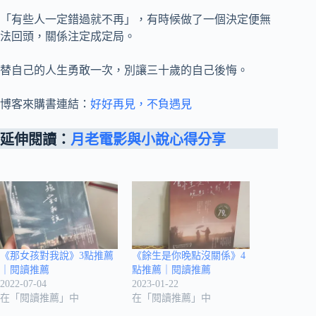
「有些人一定錯過就不再」，有時候做了一個決定便無
法回頭，關係注定成定局。
替自己的人生勇敢一次，別讓三十歲的自己後悔。
博客來購書連結：
好好再見，不負遇見
延伸閱讀：
月老電影與小說心得分享
《那女孩對我說》3點推薦
《餘生是你晚點沒關係》4
｜閱讀推薦
點推薦｜閱讀推薦
2022-07-04
2023-01-22
在「閱讀推薦」中
在「閱讀推薦」中