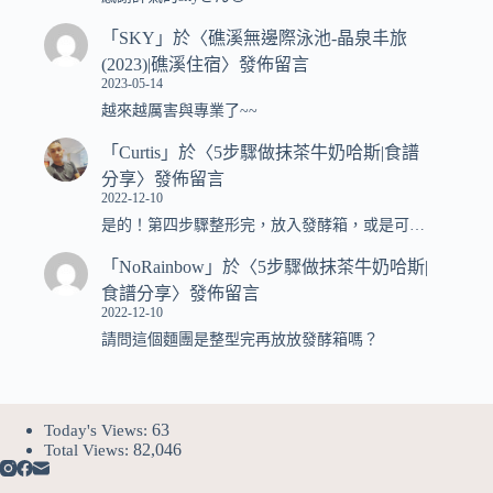
「
SKY
」於〈
礁溪無邊際泳池-晶泉丰旅
(2023)|礁溪住宿
〉發佈留言
2023-05-14
越來越厲害與專業了~~
「
Curtis
」於〈
5步驟做抹茶牛奶哈斯|食譜
分享
〉發佈留言
2022-12-10
是的！第四步驟整形完，放入發酵箱，或是可…
「
NoRainbow
」於〈
5步驟做抹茶牛奶哈斯|
食譜分享
〉發佈留言
2022-12-10
請問這個麵團是整型完再放放發酵箱嗎？
63
Today's Views:
82,046
Total Views: