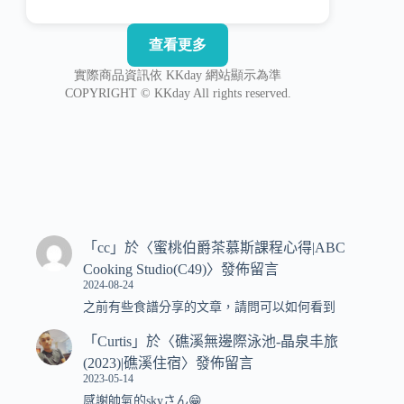
「
cc
」於〈
蜜桃伯爵茶慕斯課程心得|ABC
Cooking Studio(C49)
〉發佈留言
2024-08-24
之前有些食譜分享的文章，請問可以如何看到
「
Curtis
」於〈
礁溪無邊際泳池-晶泉丰旅
(2023)|礁溪住宿
〉發佈留言
2023-05-14
感謝帥氣的skyさん😁