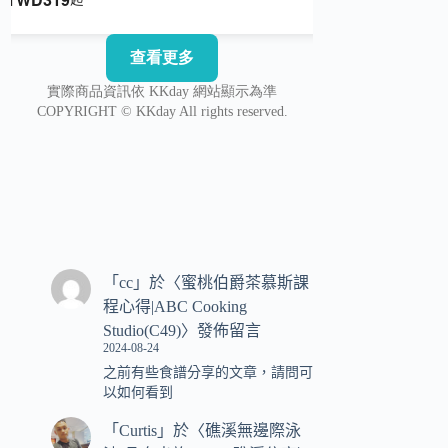
「
cc
」於〈
蜜桃伯爵茶慕斯課
程心得|ABC Cooking
Studio(C49)
〉發佈留言
2024-08-24
之前有些食譜分享的文章，請問可
以如何看到
「
Curtis
」於〈
礁溪無邊際泳