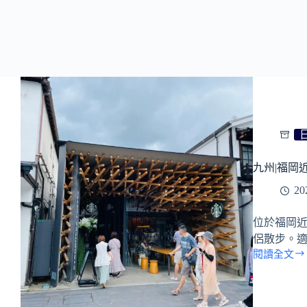
九州|福岡
20
位於福岡
侶散步。
閱讀全文
九
州|
福
岡